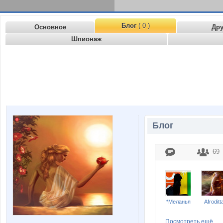
Блог
( 0 )
Основное
Др
Шпионаж
Блог
69
*Меланья
Afroditt
Посмотреть ещё