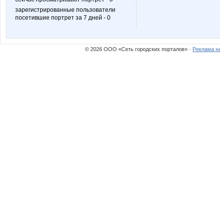
зарегистрированные пользователи
посетившие портрет за 7 дней - 0
Ценный аромат
Девочк
© 2026 ООО «Сеть городских порталов» ·
Реклама н
Леночка_884
Марин
Секрет Востока
Сл@дкая ж
ШаГаНэ
Шляпни