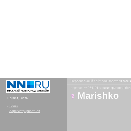
Персональный сайт пользователя
Mari
портрет № 264191 зарегистрирован боле
Marishko
Привет, Гость !
-
Войти
-
Зарегистрироваться